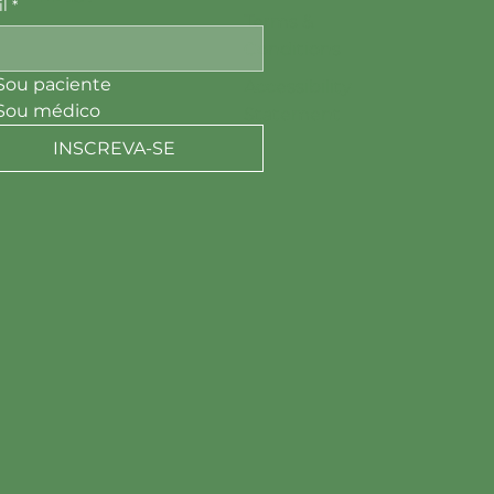
l
*
Terms &
Conditions
Sou paciente
Accessibility
Sou médico
Statement
INSCREVA-SE